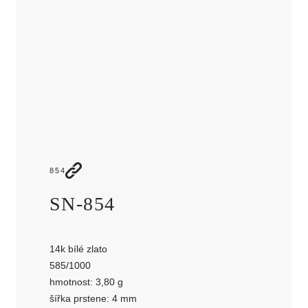
JMÉNO
E-MAIL
TELEFON
ZPRÁVA
854
SN-854
14k bílé zlato
585/1000
hmotnost: 3,80 g
šířka prstene: 4 mm