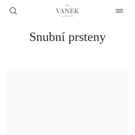
Snubní prsteny
ZAMLUVENÍ ŠPERKU NA PRODEJNĚ
Dáme Vám vědět, zda je šperk k dispozici.
CHCI BÝT KONTAKTOVÁN PŘES FACEBOOK MESSENGER
CHCI BÝT KONTAKTOVÁN PŘES WHATSAPP