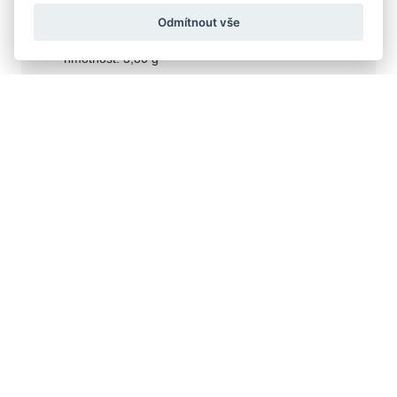
14k bílé zlato
Odmítnout vše
585/1000
hmotnost: 3,80 g
šířka prstene: 4 mm
24 500
od
Kč
ZAMLUVIT NA PRODEJNĚ