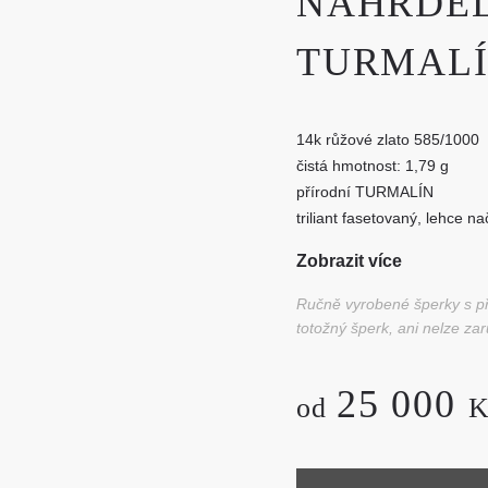
NÁHRDEL
ESSENGER
E-MAIL
TURMALÍ
TELEFON
14k růžové zlato 585/1000
čistá hmotnost: 1,79 g
přírodní TURMALÍN
triliant fasetovaný, lehce 
hmotnost: 1 ks - 0,791 ct,
Zobrazit více
Ručně vyrobené šperky s pří
totožný šperk, ani nelze zar
25 000
od
K