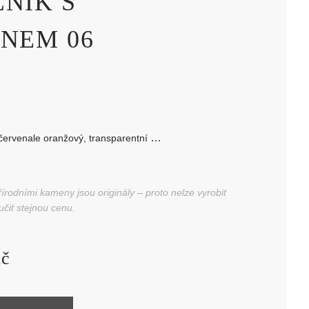
NÍK S
NEM 06
načervenale oranžový, transparentní
 rozměr strany: ~6 mm
rodními kameny jsou originály – proto nelze vyrobit
učit stejnou cenu.
č