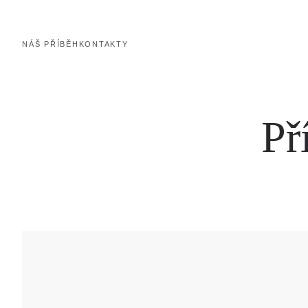
NÁŠ PŘÍBĚH
KONTAKTY
Př
ZAMLUVENÍ ŠPERKU NA PRODEJNĚ