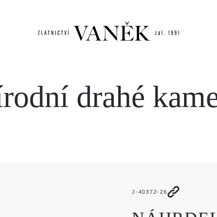
írodní drahé kam
J-40372-26
JMÉNO