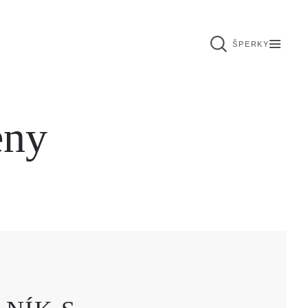
ŠPERKY
eny