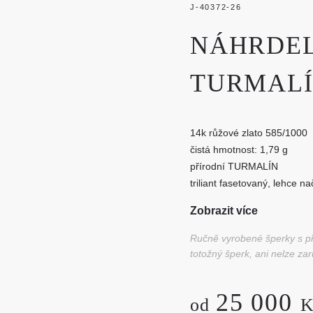
J-40372-26
NÁHRDEL
TURMALÍ
14k růžové zlato 585/1000
čistá hmotnost: 1,79 g
přírodní TURMALÍN
triliant fasetovaný, lehce 
hmotnost: 1 ks - 0,791 ct,
Zobrazit více
Ručně vyrobené šperky s pří
totožný šperk, ani nelze zar
25 000
od
K