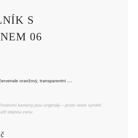
NÍK S
NEM 06
načervenale oranžový, transparentní
 rozměr strany: ~6 mm
rodními kameny jsou originály – proto nelze vyrobit
učit stejnou cenu.
č