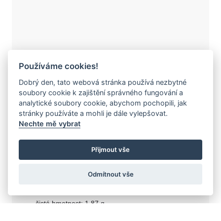
Používáme cookies!
Dobrý den, tato webová stránka používá nezbytné
soubory cookie k zajištění správného fungování a
analytické soubory cookie, abychom pochopili, jak
stránky používáte a mohli je dále vylepšovat.
J-40427-26
Nechte mě vybrat
NÁHRDELNÍK S
Přijmout vše
DIAMANTY 46
Odmítnout vše
14k bílé 585/1000
čistá hmotnost: 1,87 g
přírodní DIAMANT