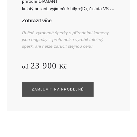
přírodní DIAMANT
kulatý briliant, výjimečně bílý +(D), čistota VS
ø 2,35 mm, hmotnost: 1 ks - 0,050 ct
Zobrazit více
Ručně vyrobené šperky s přírodními kameny
jsou originály – proto nelze vyrobit totožný
šperk, ani nelze zaručit stejnou cenu.
23 900
od
Kč
ZAMLUVIT NA PRODEJNĚ