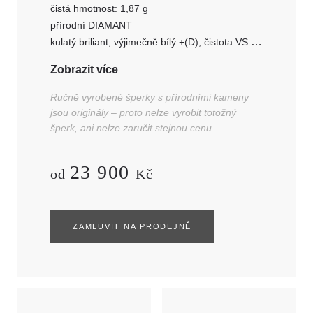
čistá hmotnost: 1,87 g
přírodní DIAMANT
kulatý briliant, výjimečně bílý +(D), čistota VS
ø 2,35 mm, hmotnost: 1 ks - 0,050 ct
Zobrazit více
Ručně vyrobené šperky s přírodními kameny
jsou originály – proto nelze vyrobit totožný
šperk, ani nelze zaručit stejnou cenu.
23 900
od
Kč
ZAMLUVIT NA PRODEJNĚ