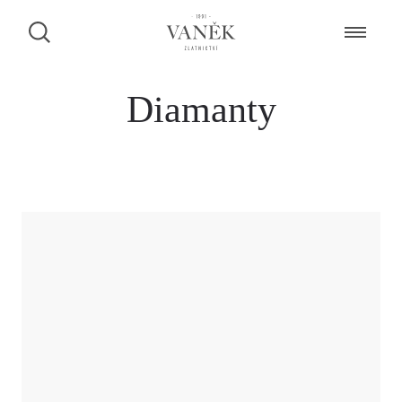
Diamanty
ZAMLUVENÍ ŠPERKU NA PRODEJNĚ
Dáme Vám vědět, zda je šperk k dispozici.
CHCI BÝT KONTAKTOVÁN PŘES FACEBOOK MESSENGER
CHCI BÝT KONTAKTOVÁN PŘES WHATSAPP