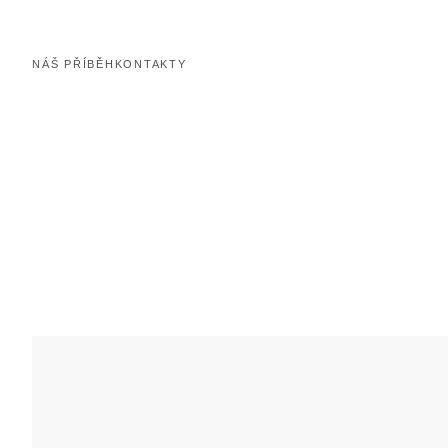
NÁŠ PŘÍBĚH
KONTAKTY
ZAMLUVENÍ ŠPERKU NA PRODEJNĚ