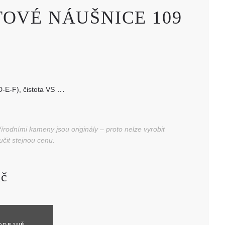
OVÉ NÁUŠNICE 109
(D-E-F), čistota VS
 - celkem 0,176 ct
rodními kameny jsou originály – proto nelze vyrobit
učit stejnou cenu.
č