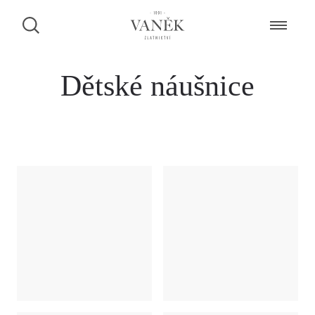
Dětské náušnice
ZAMLUVENÍ ŠPERKU NA PRODEJNĚ
Dáme Vám vědět, zda je šperk k dispozici.
CHCI BÝT KONTAKTOVÁN PŘES FACEBOOK MESSENGER
CHCI BÝT KONTAKTOVÁN PŘES WHATSAPP