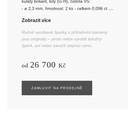
kulatý briliant, bílý (G-H), čistota VS:
- ø 2,3 mm, hmotnost: 2 ks - celkem 0,096 ct
- ø 1,35 mm, hmotnost: 16 ks - celkem 0,156 ct
Zobrazit více
Ručně vyrobené šperky s přírodními kameny
jsou originály – proto nelze vyrobit totožný
šperk, ani nelze zaručit stejnou cenu.
26 700
od
Kč
ZAMLUVIT NA PRODEJNĚ