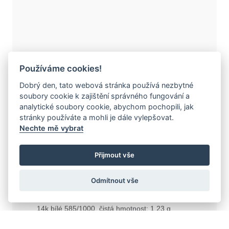
Používáme cookies!
Dobrý den, tato webová stránka používá nezbytné
soubory cookie k zajištění správného fungování a
analytické soubory cookie, abychom pochopili, jak
stránky používáte a mohli je dále vylepšovat.
J-37703-23
Nechte mě vybrat
DIAMANTOVÉ
Přijmout vše
NÁUŠNICE 92
Odmítnout vše
14k bílé 585/1000, čistá hmotnost: 1,23 g
přírodní DIAMANT
kulatý briliant, bílý (G-H), čistota VS: