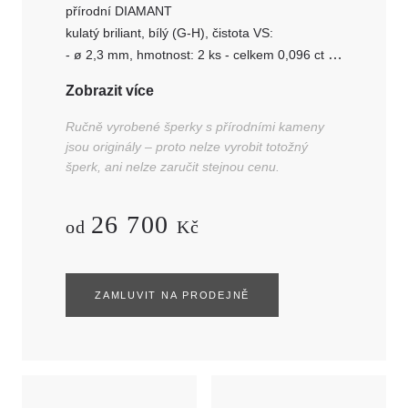
přírodní DIAMANT
kulatý briliant, bílý (G-H), čistota VS:
- ø 2,3 mm, hmotnost: 2 ks - celkem 0,096 ct
- ø 1,35 mm, hmotnost: 16 ks - celkem 0,156 ct
Zobrazit více
Ručně vyrobené šperky s přírodními kameny
jsou originály – proto nelze vyrobit totožný
šperk, ani nelze zaručit stejnou cenu.
26 700
od
Kč
ZAMLUVIT NA PRODEJNĚ