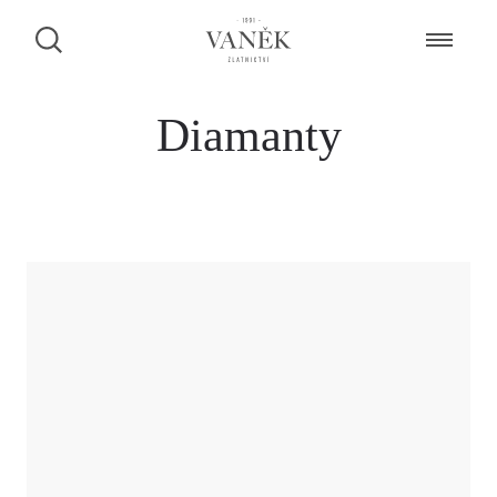
Diamanty
ZAMLUVENÍ ŠPERKU NA PRODEJNĚ
Dáme Vám vědět, zda je šperk k dispozici.
CHCI BÝT KONTAKTOVÁN PŘES FACEBOOK MESSENGER
CHCI BÝT KONTAKTOVÁN PŘES WHATSAPP