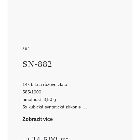
882
SN-882
14k bílé a růžové zlato
585/1000
hmotnost: 3,50 g
5x kubická syntetická zirkonie
šířka prstene: 4,5 mm
Zobrazit více
24 500