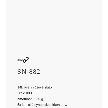
JMÉNO
E-MAIL
TELEFON
ZPRÁVA
882
SN-882
14k bílé a růžové zlato
585/1000
hmotnost: 3,50 g
5x kubická syntetická zirkonie