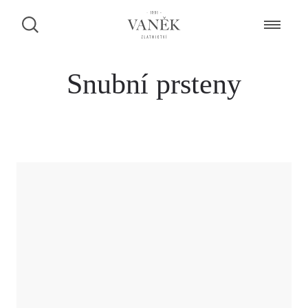
Snubní prsteny
ZAMLUVENÍ ŠPERKU NA PRODEJNĚ
Dáme Vám vědět, zda je šperk k dispozici.
CHCI BÝT KONTAKTOVÁN PŘES FACEBOOK MESSENGER
CHCI BÝT KONTAKTOVÁN PŘES WHATSAPP