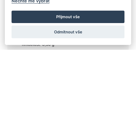
Nechte mě vybrat
SN-882
Přijmout vše
14k bílé a růžové zlato
Odmítnout vše
585/1000
hmotnost: 3,50 g
5x kubická syntetická zirkonie
šířka prstene: 4,5 mm
Zobrazit více
24 500
od
Kč
ZAMLUVIT NA PRODEJNĚ