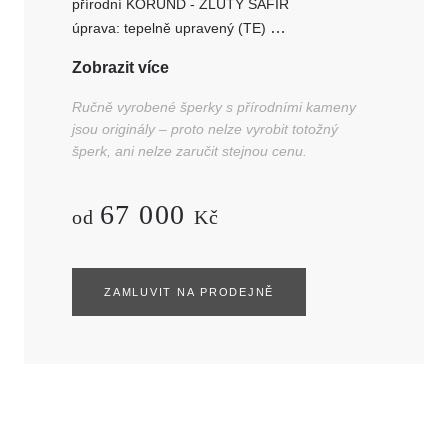
přírodní KORUND - ŽLUTÝ SAFÍR
úprava: tepelně upravený (TE)
polštářek kombinovaný,
žlutý, transparentní
Zobrazit více
hmotnost: 1 ks - 1,145 ct, rozměr:
7,06x6,30x3,33 mm
Ručně vyrobené šperky s přírodními kameny
jsou originály – proto nelze vyrobit totožný
šperk, ani nelze zaručit stejnou cenu.
67 000
od
Kč
ZAMLUVIT NA PRODEJNĚ