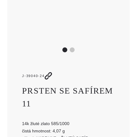
JMÉNO
E-MAIL
TELEFON
ZPRÁVA
J-39040-24
PRSTEN SE SAFÍREM
11
14k žluté zlato 585/1000
čistá hmotnost: 4,07 g