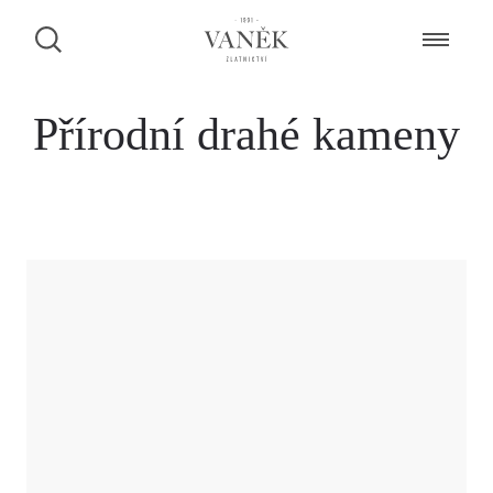
Přírodní drahé kameny
ZAMLUVENÍ ŠPERKU NA PRODEJNĚ
Dáme Vám vědět, zda je šperk k dispozici.
CHCI BÝT KONTAKTOVÁN PŘES FACEBOOK MESSENGER
CHCI BÝT KONTAKTOVÁN PŘES WHATSAPP