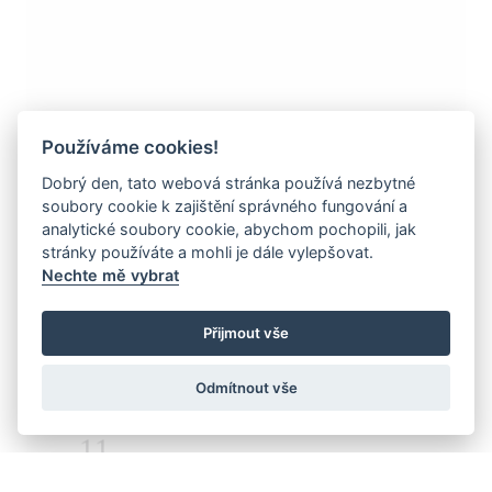
Používáme cookies!
Dobrý den, tato webová stránka používá nezbytné
soubory cookie k zajištění správného fungování a
analytické soubory cookie, abychom pochopili, jak
stránky používáte a mohli je dále vylepšovat.
J-39040-24
Nechte mě vybrat
PRSTEN SE SAFÍREM
Přijmout vše
11
Odmítnout vše
14k žluté zlato 585/1000
čistá hmotnost: 4,07 g
přírodní KORUND - ŽLUTÝ SAFÍR