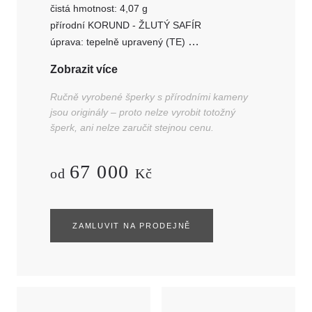
čistá hmotnost: 4,07 g
přírodní KORUND - ŽLUTÝ SAFÍR
úprava: tepelně upravený (TE)
polštářek kombinovaný,
žlutý, transparentní
Zobrazit více
hmotnost: 1 ks - 1,145 ct, rozměr:
7,06x6,30x3,33 mm
Ručně vyrobené šperky s přírodními kameny
jsou originály – proto nelze vyrobit totožný
šperk, ani nelze zaručit stejnou cenu.
67 000
od
Kč
ZAMLUVIT NA PRODEJNĚ