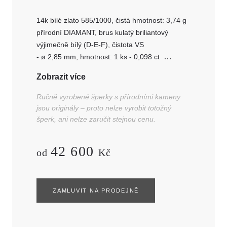
14k bílé zlato 585/1000, čistá hmotnost: 3,74 g
přírodní DIAMANT, brus kulatý briliantový
výjimečně bílý (D-E-F), čistota VS
- ø 2,85 mm, hmotnost: 1 ks - 0,098 ct
- ø 2,7 mm, hmotnost: 1 ks - 0,077 ct
Zobrazit více
- ø 1,05-1,35 mm, hmotnost: 9 ks - celkem
0,070 ct
Ručně vyrobené šperky s přírodními kameny
jsou originály – proto nelze vyrobit totožný
šperk, ani nelze zaručit stejnou cenu.
42 600
od
Kč
ZAMLUVIT NA PRODEJNĚ