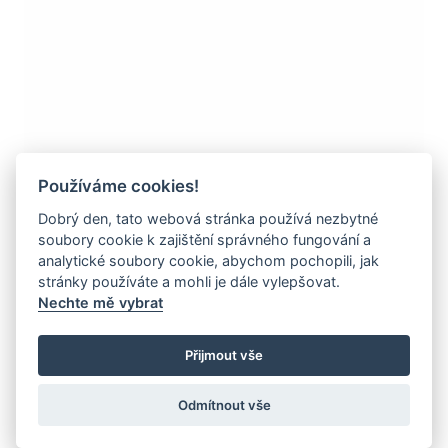
Používáme cookies!
Dobrý den, tato webová stránka používá nezbytné
soubory cookie k zajištění správného fungování a
analytické soubory cookie, abychom pochopili, jak
stránky používáte a mohli je dále vylepšovat.
J-35579-21
Nechte mě vybrat
BROŽ S PŘÍRODNÍMI
Přijmout vše
KAMENY 08
Odmítnout vše
14k bílé zlato 585/1000, čistá hmotnost: 3,74 g