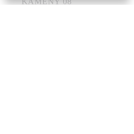
přírodní DIAMANT, brus kulatý briliantový
výjimečně bílý (D-E-F), čistota VS
- ø 2,85 mm, hmotnost: 1 ks - 0,098 ct
- ø 2,7 mm, hmotnost: 1 ks - 0,077 ct
Zobrazit více
- ø 1,05-1,35 mm, hmotnost: 9 ks - celkem
0,070 ct
Ručně vyrobené šperky s přírodními kameny
jsou originály – proto nelze vyrobit totožný
šperk, ani nelze zaručit stejnou cenu.
42 600
od
Kč
ZAMLUVIT NA PRODEJNĚ