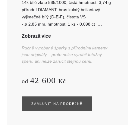
14k bílé zlato 585/1000, čistá hmotnost: 3,74 g
přírodní DIAMANT, brus kulatý briliantový
výjimečně bílý (D-E-F), čistota VS
- ø 2,85 mm, hmotnost: 1 ks - 0,098 ct
- ø 2,7 mm, hmotnost: 1 ks - 0,077 ct
Zobrazit více
- ø 1,05-1,35 mm, hmotnost: 9 ks - celkem
0,070 ct
Ručně vyrobené šperky s přírodními kameny
jsou originály – proto nelze vyrobit totožný
šperk, ani nelze zaručit stejnou cenu.
42 600
od
Kč
ZAMLUVIT NA PRODEJNĚ