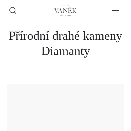
Přírodní drahé kameny
Diamanty
ZAMLUVENÍ ŠPERKU NA PRODEJNĚ
Dáme Vám vědět, zda je šperk k dispozici.
CHCI BÝT KONTAKTOVÁN PŘES FACEBOOK MESSENGER
CHCI BÝT KONTAKTOVÁN PŘES WHATSAPP