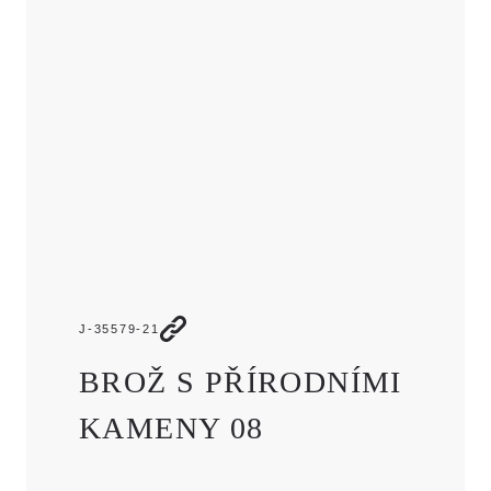
JMÉNO
E-MAIL
TELEFON
ZPRÁVA
J-35579-21
BROŽ S PŘÍRODNÍMI
KAMENY 08